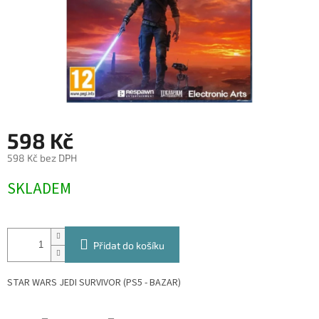
598 Kč
598 Kč bez DPH
Měrná
SKLADEM
cena:
Přidat do košíku
STAR WARS JEDI SURVIVOR (PS5 - BAZAR)