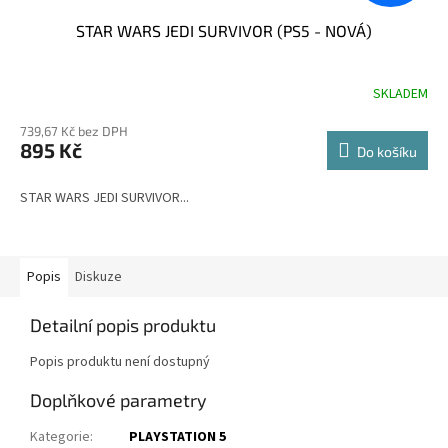
STAR WARS JEDI SURVIVOR (PS5 - NOVÁ)
SKLADEM
Průměrné
hodnocení
739,67 Kč bez DPH
produktu
895 Kč
je
Do košíku
5,0
z
STAR WARS JEDI SURVIVOR...
5
hvězdiček.
Popis
Diskuze
Detailní popis produktu
Popis produktu není dostupný
Doplňkové parametry
Kategorie
:
PLAYSTATION 5