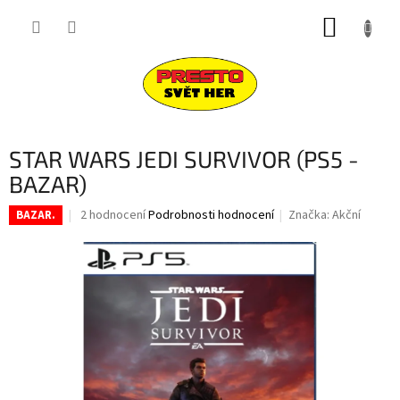
Přejít
NÁKUP
na
obsah
KOŠÍK
STAR WARS JEDI SURVIVOR (PS5 -
BAZAR)
Průměrné
2 hodnocení
Podrobnosti hodnocení
Značka:
Akční
BAZAR.
hodnocení
produktu
je
4,0
z
5
hvězdiček.