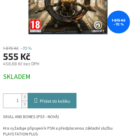
1 875 Kč
–70 %
1 875 Kč
–70 %
555 Kč
458,68 Kč bez DPH
Měrná
SKLADEM
cena:
Přidat do košíku
SKULL AND BONES (PS5 - NOVÁ)
Hra vyžaduje připojení k PSN a předplacenou základní službu
PLAYSTATION PLUS