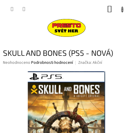
Přejít
NÁKUP
na
obsah
KOŠÍK
SKULL AND BONES (PS5 - NOVÁ)
Průměrné
Neohodnoceno
Podrobnosti hodnocení
Značka:
Akční
hodnocení
produktu
je
0,0
z
5
hvězdiček.