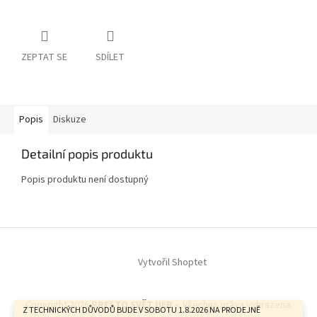
ZEPTAT SE
SDÍLET
Popis
Diskuze
Detailní popis produktu
Popis produktu není dostupný
Z
á
Vytvořil Shoptet
p
a
t
Copyright 2026
PRESTO SVĚT HER -
. Všechna práva vyhrazena.
í
Z TECHNICKÝCH DŮVODŮ BUDE V SOBOTU 1.8.2026 NA PRODEJNĚ