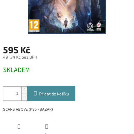
595 Kč
491,74 Kč bez DPH
Měrná
SKLADEM
cena:
Přidat do košíku
SCARS ABOVE (PS5 - BAZAR)