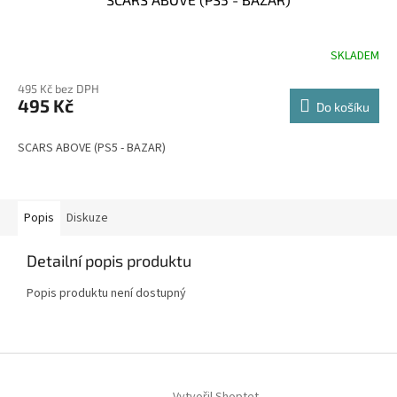
SKLADEM
495 Kč bez DPH
495 Kč
Do košíku
SCARS ABOVE (PS5 - BAZAR)
Popis
Diskuze
Detailní popis produktu
Popis produktu není dostupný
Z
á