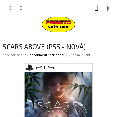
Přejít
NÁKUP
na
obsah
KOŠÍK
SCARS ABOVE (PS5 - NOVÁ)
Průměrné
Neohodnoceno
Podrobnosti hodnocení
Značka:
Akční
hodnocení
produktu
je
0,0
z
5
hvězdiček.