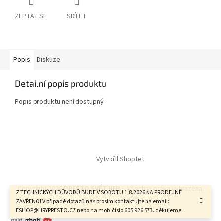
ZEPTAT SE
SDÍLET
Popis
Diskuze
Detailní popis produktu
Popis produktu není dostupný
Z
á
Vytvořil Shoptet
p
a
t
Copyright 2026
PRESTO SVĚT HER -
. Všechna práva vyhrazena.
í
Z TECHNICKÝCH DŮVODŮ BUDE V SOBOTU 1.8.2026 NA PRODEJNĚ
ZAVŘENO! V případě dotazů nás prosím kontaktujte na email:
ESHOP@HRYPRESTO.CZ nebo na mob. číslo 605 926 573. děkujeme.