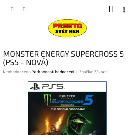
Přejít
NÁKUP
na
obsah
KOŠÍK
MONSTER ENERGY SUPERCROSS 5
(PS5 - NOVÁ)
Průměrné
Neohodnoceno
Podrobnosti hodnocení
Značka:
Závodní
hodnocení
produktu
je
0,0
z
5
hvězdiček.