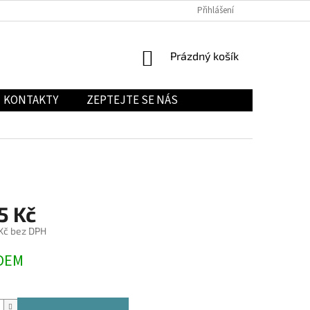
Přihlášení
NÁKUPNÍ
Prázdný košík
KOŠÍK
KONTAKTY
ZEPTEJTE SE NÁS
5 Kč
 Kč bez DPH
DEM