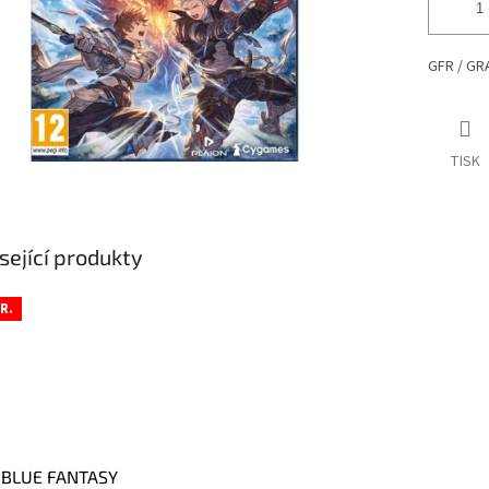
GFR
/ GR
TISK
sející produkty
R.
BLUE FANTASY