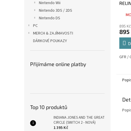
Nintendo Wii
RELIN
Nintendo 3DS / 2DS
MO
Nintendo DS
PC
895 Kč
895
MERCH & ZAJÍMAVOSTI
DÁRKOVÉ POUKAZY
D
GFR / 
Přijímáme online platby
Popi
Det
Top 10 produktů
Popi
INDIANA JONES AND THE GREAT
CIRCLE (SWITCH 2 - NOVÁ)
1 395 Kč