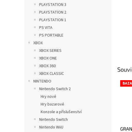
n
PLAYSTATION 3
e
PLAYSTATION 2
l
PLAYSTATION 1
PS VITA
PS PORTABLE
XBOX
XBOX SERIES
XBOX ONE
XBOX 360
Souvi
XBOX CLASSIC
NINTENDO
BAZA
Nintendo Switch 2
Hry nové
Hry bazarové
Konzole a příslušenství
Nintendo Switch
Nintendo WiiU
GRAN