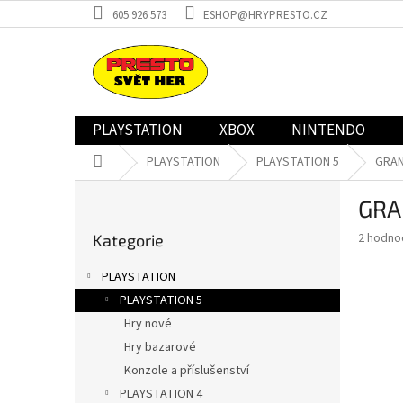
Přejít
605 926 573
ESHOP@HRYPRESTO.CZ
na
obsah
PLAYSTATION
XBOX
NINTENDO
Domů
PLAYSTATION
PLAYSTATION 5
GRAN
P
GRA
o
Přeskočit
s
Průměr
2 hodno
Kategorie
kategorie
t
hodnoce
r
produkt
PLAYSTATION
a
je
PLAYSTATION 5
4,0
n
z
Hry nové
n
5
í
Hry bazarové
hvězdič
p
Konzole a příslušenství
a
PLAYSTATION 4