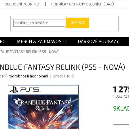
OBCHODNÍ PODMÍNKY
PODMÍNKY OCHRANY OSOBNÍCH ÚDAJŮ
HLEDAT
PC
MERCH & ZAJÍMAVOSTI
DÁRKOVÉ POUKAZY
BLUE FANTASY RELINK (PS5 - NOVÁ)
NBLUE FANTASY RELINK (PS5 - NOVÁ)
né
cení
Podrobnosti hodnocení
Značka:
RPG
ní
1 27
u
1 053,72
Měrná
SKLA
cena:
ek.