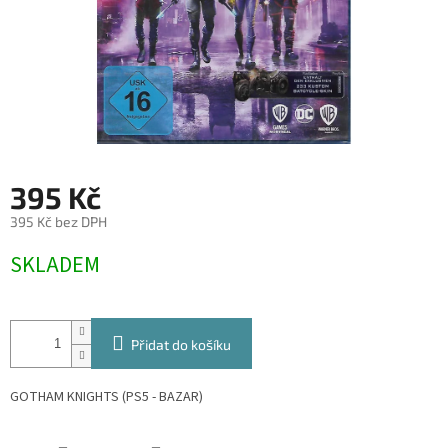
395 Kč
395 Kč bez DPH
Měrná
SKLADEM
cena:
Přidat do košíku
GOTHAM KNIGHTS (PS5 - BAZAR)