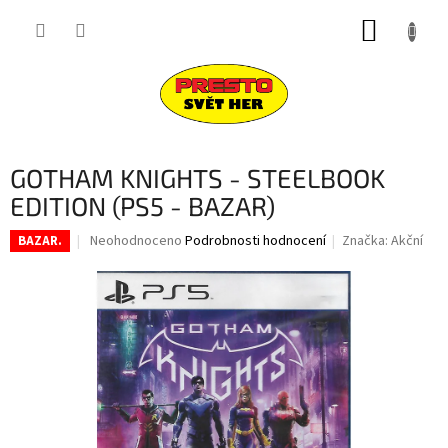
Přejít
NÁKUP
na
obsah
KOŠÍK
GOTHAM KNIGHTS - STEELBOOK
EDITION (PS5 - BAZAR)
Průměrné
Neohodnoceno
Podrobnosti hodnocení
Značka:
Akční
BAZAR.
hodnocení
produktu
je
0,0
z
5
hvězdiček.