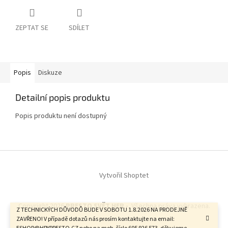
ZEPTAT SE
SDÍLET
Popis
Diskuze
Detailní popis produktu
Popis produktu není dostupný
Z
á
Vytvořil Shoptet
p
a
t
Copyright 2026
PRESTO SVĚT HER -
. Všechna práva vyhrazena.
í
Z TECHNICKÝCH DŮVODŮ BUDE V SOBOTU 1.8.2026 NA PRODEJNĚ
ZAVŘENO! V případě dotazů nás prosím kontaktujte na email: