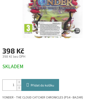
398 Kč
398 Kč bez DPH
Měrná
SKLADEM
cena:
Přidat do košíku
YONDER - THE CLOUD CATCHER CHRONICLES (PS4 - BAZAR)