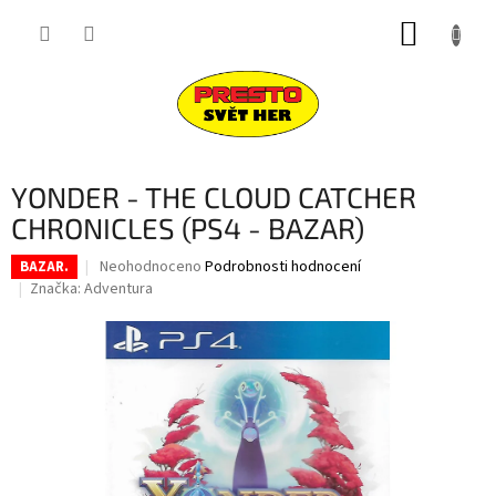
Přejít
NÁKUP
na
obsah
KOŠÍK
YONDER - THE CLOUD CATCHER
CHRONICLES (PS4 - BAZAR)
Průměrné
Neohodnoceno
Podrobnosti hodnocení
BAZAR.
hodnocení
Značka:
Adventura
produktu
je
0,0
z
5
hvězdiček.