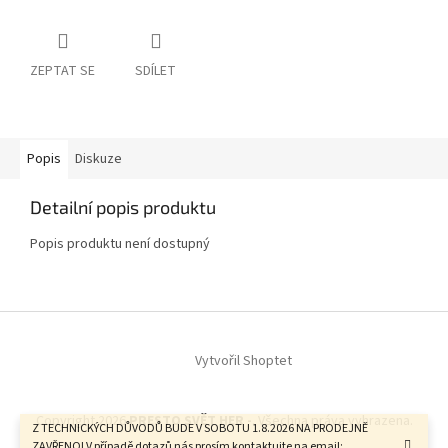
ZEPTAT SE
SDÍLET
Popis
Diskuze
Detailní popis produktu
Popis produktu není dostupný
Z
á
Vytvořil Shoptet
p
a
t
Copyright 2026
PRESTO SVĚT HER -
. Všechna práva vyhrazena.
í
Z TECHNICKÝCH DŮVODŮ BUDE V SOBOTU 1.8.2026 NA PRODEJNĚ
ZAVŘENO! V případě dotazů nás prosím kontaktujte na email: