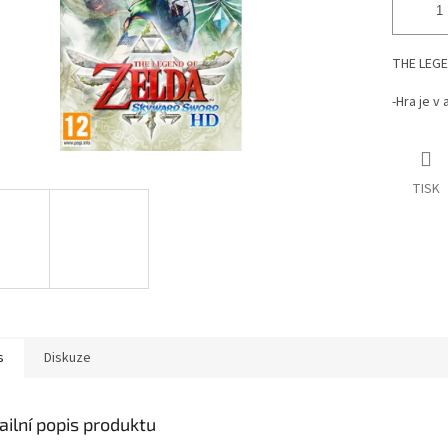
THE LEGE
-Hra je v
TISK
s
Diskuze
ailní popis produktu