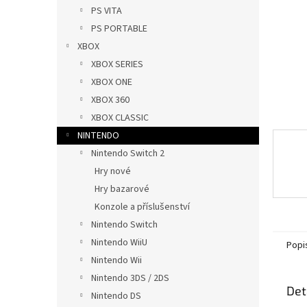
n
PS VITA
e
PS PORTABLE
l
XBOX
XBOX SERIES
XBOX ONE
XBOX 360
XBOX CLASSIC
NINTENDO
Nintendo Switch 2
Hry nové
Hry bazarové
Konzole a příslušenství
Nintendo Switch
Nintendo WiiU
Popi
Nintendo Wii
Nintendo 3DS / 2DS
Det
Nintendo DS