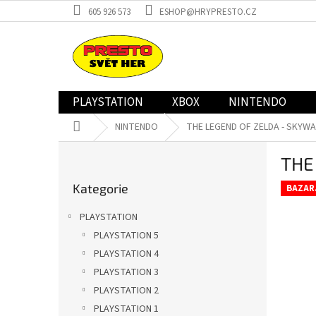
Přejít
605 926 573
ESHOP@HRYPRESTO.CZ
na
obsah
PLAYSTATION
XBOX
NINTENDO
Domů
NINTENDO
THE LEGEND OF ZELDA - SKYW
P
THE
o
Přeskočit
s
Kategorie
kategorie
BAZAR
t
r
PLAYSTATION
a
PLAYSTATION 5
n
PLAYSTATION 4
n
í
PLAYSTATION 3
p
PLAYSTATION 2
a
PLAYSTATION 1