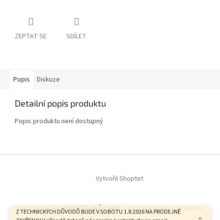
ZEPTAT SE
SDÍLET
Popis
Diskuze
Detailní popis produktu
Popis produktu není dostupný
Z
á
Vytvořil Shoptet
p
a
t
Copyright 2026
PRESTO SVĚT HER -
. Všechna práva vyhrazena.
í
Z TECHNICKÝCH DŮVODŮ BUDE V SOBOTU 1.8.2026 NA PRODEJNĚ