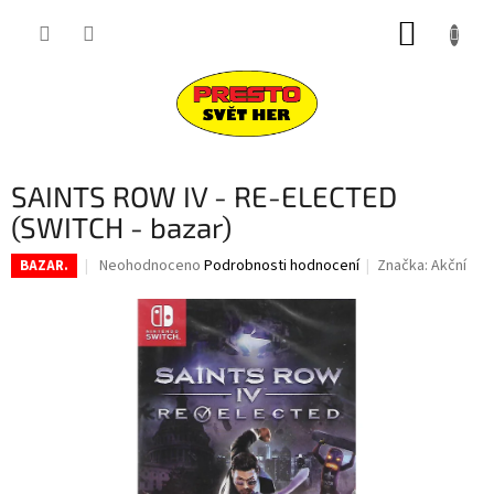
Přejít
NÁKUP
na
obsah
KOŠÍK
SAINTS ROW IV - RE-ELECTED
(SWITCH - bazar)
Průměrné
Neohodnoceno
Podrobnosti hodnocení
Značka:
Akční
BAZAR.
hodnocení
produktu
je
0,0
z
5
hvězdiček.