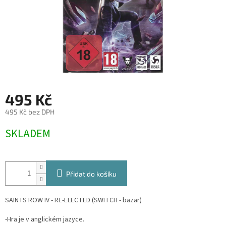
495 Kč
495 Kč bez DPH
Měrná
SKLADEM
cena:
Přidat do košíku
SAINTS ROW IV - RE-ELECTED (SWITCH - bazar)
-Hra je v anglickém jazyce.