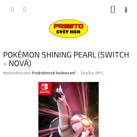
Přejít
NÁKUP
na
obsah
KOŠÍK
POKÉMON SHINING PEARL (SWITCH
- NOVÁ)
Průměrné
Neohodnoceno
Podrobnosti hodnocení
Značka:
RPG
hodnocení
produktu
je
0,0
z
5
hvězdiček.