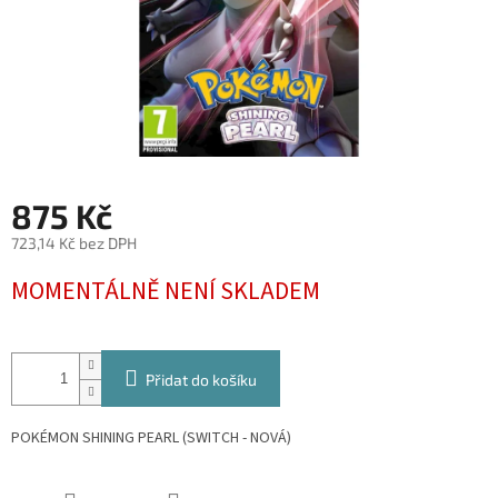
875 Kč
723,14 Kč bez DPH
Měrná
MOMENTÁLNĚ NENÍ SKLADEM
cena:
Přidat do košíku
POKÉMON SHINING PEARL (SWITCH - NOVÁ)