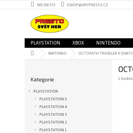
Přejít
605 926 573
ESHOP@HRYPRESTO.CZ
na
obsah
PLAYSTATION
XBOX
NINTENDO
Domů
NINTENDO
OCTOPATH TRAVELER II (SWITC
P
OCT
o
Přeskočit
s
Průměr
1 hodno
Kategorie
kategorie
t
hodnoce
r
produkt
PLAYSTATION
a
je
PLAYSTATION 5
5,0
n
z
PLAYSTATION 4
n
5
í
PLAYSTATION 3
hvězdič
p
PLAYSTATION 2
a
PLAYSTATION 1