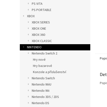
n
PS VITA
e
PS PORTABLE
l
XBOX
XBOX SERIES
XBOX ONE
XBOX 360
XBOX CLASSIC
NINTENDO
Nintendo Switch 2
Popi
Hry nové
Hry bazarové
Konzole a příslušenství
Det
Nintendo Switch
Popi
Nintendo WiiU
Nintendo Wii
Nintendo 3DS / 2DS
Nintendo DS