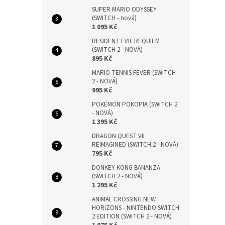
SUPER MARIO ODYSSEY
(SWITCH - nová)
1 095 Kč
RESIDENT EVIL REQUIEM
(SWITCH 2 - NOVÁ)
895 Kč
MARIO TENNIS FEVER (SWITCH
2 - NOVÁ)
995 Kč
POKÉMON POKOPIA (SWITCH 2
- NOVÁ)
1 395 Kč
DRAGON QUEST VII
REIMAGINED (SWITCH 2 - NOVÁ)
795 Kč
DONKEY KONG BANANZA
(SWITCH 2 - NOVÁ)
1 295 Kč
ANIMAL CROSSING NEW
HORIZONS - NINTENDO SWITCH
2 EDITION (SWITCH 2 - NOVÁ)