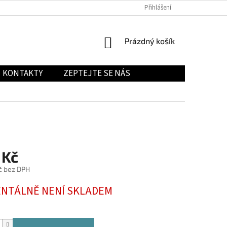
Přihlášení
NÁKUPNÍ
Prázdný košík
KOŠÍK
KONTAKTY
ZEPTEJTE SE NÁS
 Kč
č bez DPH
NTÁLNĚ NENÍ SKLADEM