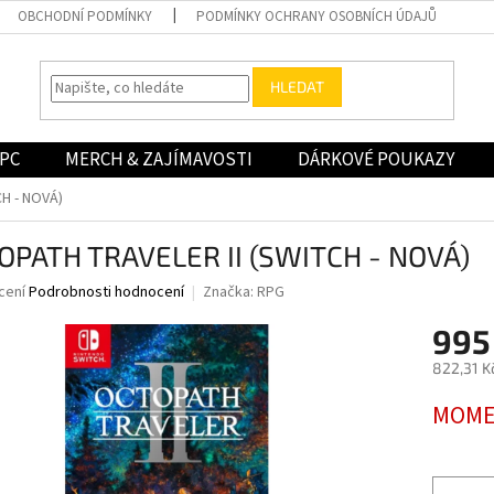
OBCHODNÍ PODMÍNKY
PODMÍNKY OCHRANY OSOBNÍCH ÚDAJŮ
HLEDAT
PC
MERCH & ZAJÍMAVOSTI
DÁRKOVÉ POUKAZY
H - NOVÁ)
OPATH TRAVELER II (SWITCH - NOVÁ)
né
cení
Podrobnosti hodnocení
Značka:
RPG
ní
995
u
822,31 K
Měrná
MOME
cena:
ek.