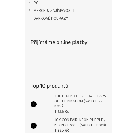
PC
MERCH & ZAJÍMAVOSTI
DÁRKOVÉ POUKAZY
Přijímáme online platby
Top 10 produktů
THE LEGEND OF ZELDA - TEARS
OF THE KINGDOM (SWITCH 2 -
NOVÁ)
1 255 Kč
JOY-CON PAIR: NEON PURPLE /
NEON ORANGE (SWITCH - nová)
1 295 Kč