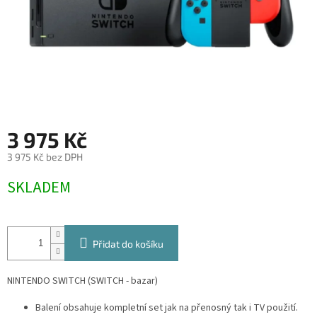
3 975 Kč
3 975 Kč bez DPH
Měrná
SKLADEM
cena:
Přidat do košíku
NINTENDO SWITCH (SWITCH - bazar)
Balení obsahuje kompletní set jak na přenosný tak i TV použití.