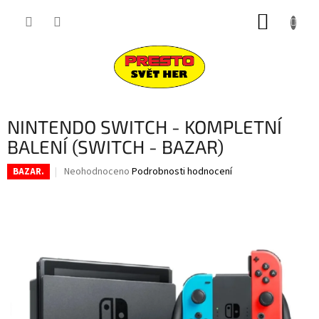
Přejít
NÁKUP
na
obsah
KOŠÍK
NINTENDO SWITCH - KOMPLETNÍ
BALENÍ (SWITCH - BAZAR)
Průměrné
Neohodnoceno
Podrobnosti hodnocení
BAZAR.
hodnocení
produktu
je
0,0
z
5
hvězdiček.