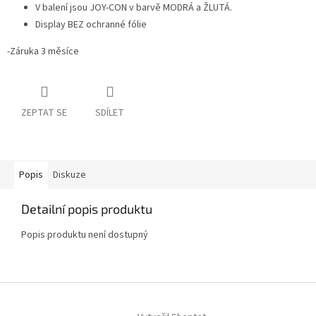
V balení jsou JOY-CON v barvě MODRÁ a ŽLUTÁ.
Display BEZ ochranné fólie
-Záruka 3 měsíce
ZEPTAT SE
SDÍLET
Popis
Diskuze
Detailní popis produktu
Popis produktu není dostupný
Z
á