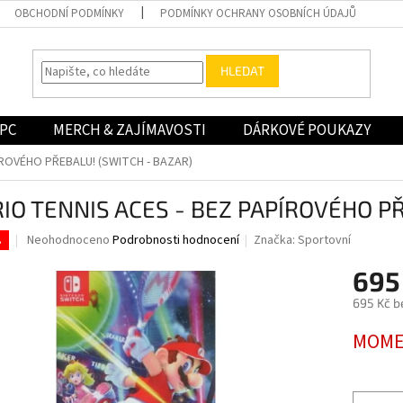
OBCHODNÍ PODMÍNKY
PODMÍNKY OCHRANY OSOBNÍCH ÚDAJŮ
HLEDAT
PC
MERCH & ZAJÍMAVOSTI
DÁRKOVÉ POUKAZY
ÍROVÉHO PŘEBALU! (SWITCH - BAZAR)
IO TENNIS ACES - BEZ PAPÍROVÉHO PŘ
Průměrné
Neohodnoceno
Podrobnosti hodnocení
Značka:
Sportovní
.
hodnocení
produktu
695
je
695 Kč b
0,0
z
Měrná
MOME
5
cena:
hvězdiček.