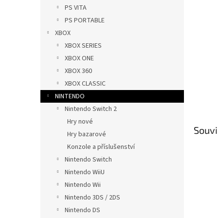
n
PS VITA
e
PS PORTABLE
l
XBOX
XBOX SERIES
XBOX ONE
XBOX 360
XBOX CLASSIC
NINTENDO
Nintendo Switch 2
Hry nové
Souvi
Hry bazarové
Konzole a příslušenství
Nintendo Switch
Nintendo WiiU
Nintendo Wii
Nintendo 3DS / 2DS
Nintendo DS