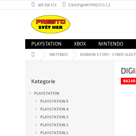
Přejít
605 926 573
ESHOP@HRYPRESTO.CZ
na
obsah
PLAYSTATION
XBOX
NINTENDO
Domů
NINTENDO
DIGIMON STORY - CYBER SLEUT
P
DIG
o
Přeskočit
s
Kategorie
kategorie
BAZAR
t
r
PLAYSTATION
a
PLAYSTATION 5
n
PLAYSTATION 4
n
í
PLAYSTATION 3
p
PLAYSTATION 2
a
PLAYSTATION 1