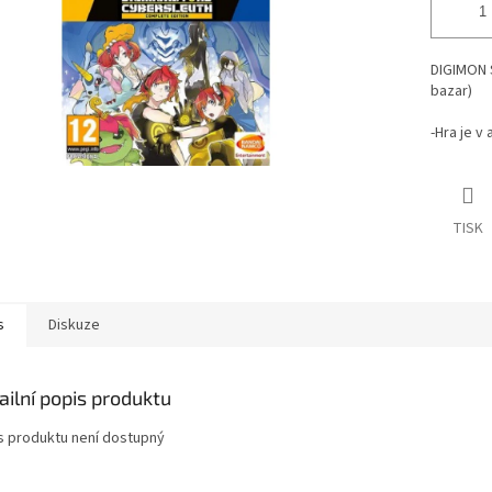
DIGIMON 
bazar)
-Hra je v
TISK
s
Diskuze
ailní popis produktu
s produktu není dostupný