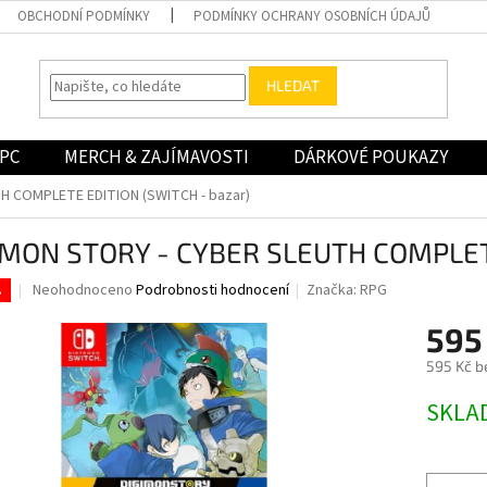
OBCHODNÍ PODMÍNKY
PODMÍNKY OCHRANY OSOBNÍCH ÚDAJŮ
HLEDAT
PC
MERCH & ZAJÍMAVOSTI
DÁRKOVÉ POUKAZY
H COMPLETE EDITION (SWITCH - bazar)
IMON STORY - CYBER SLEUTH COMPLETE
Průměrné
Neohodnoceno
Podrobnosti hodnocení
Značka:
RPG
.
hodnocení
produktu
595
je
595 Kč b
0,0
z
Měrná
SKLA
5
cena:
hvězdiček.