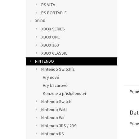
n
PS VITA
e
PS PORTABLE
l
XBOX
XBOX SERIES
XBOX ONE
XBOX 360
XBOX CLASSIC
NINTENDO
Nintendo Switch 2
Hry nové
Hry bazarové
Popi
Konzole a příslušenství
Nintendo Switch
Nintendo WiiU
Det
Nintendo Wii
Popi
Nintendo 3DS / 2DS
Nintendo DS