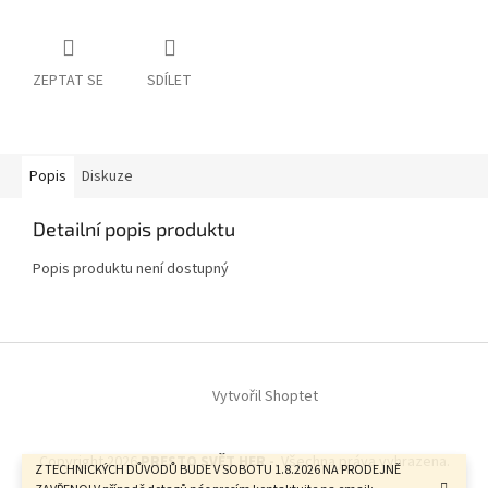
ZEPTAT SE
SDÍLET
Popis
Diskuze
Detailní popis produktu
Popis produktu není dostupný
Z
á
Vytvořil Shoptet
p
a
t
Copyright 2026
PRESTO SVĚT HER -
. Všechna práva vyhrazena.
í
Z TECHNICKÝCH DŮVODŮ BUDE V SOBOTU 1.8.2026 NA PRODEJNĚ