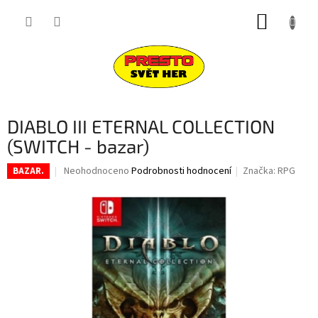
Přejít
NÁKUP
na
obsah
KOŠÍK
DIABLO III ETERNAL COLLECTION
(SWITCH - bazar)
Průměrné
Neohodnoceno
Podrobnosti hodnocení
Značka:
RPG
BAZAR.
hodnocení
produktu
je
0,0
z
5
hvězdiček.