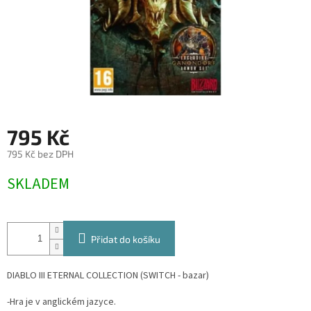
795 Kč
795 Kč bez DPH
Měrná
SKLADEM
cena:
Přidat do košíku
DIABLO III ETERNAL COLLECTION (SWITCH - bazar)
-Hra je v anglickém jazyce.