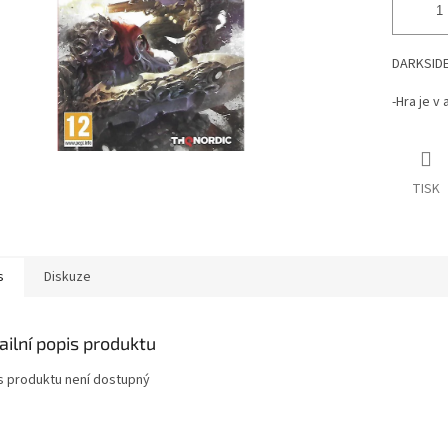
DARKSIDE
-Hra je v
TISK
s
Diskuze
ailní popis produktu
s produktu není dostupný