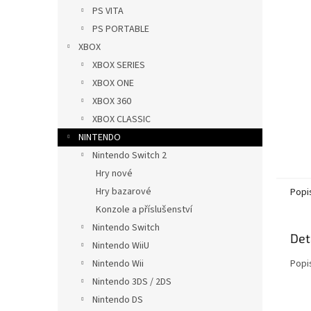
n
PS VITA
e
PS PORTABLE
l
XBOX
XBOX SERIES
XBOX ONE
XBOX 360
XBOX CLASSIC
NINTENDO
Nintendo Switch 2
Hry nové
Hry bazarové
Popi
Konzole a příslušenství
Nintendo Switch
Det
Nintendo WiiU
Nintendo Wii
Popi
Nintendo 3DS / 2DS
Nintendo DS