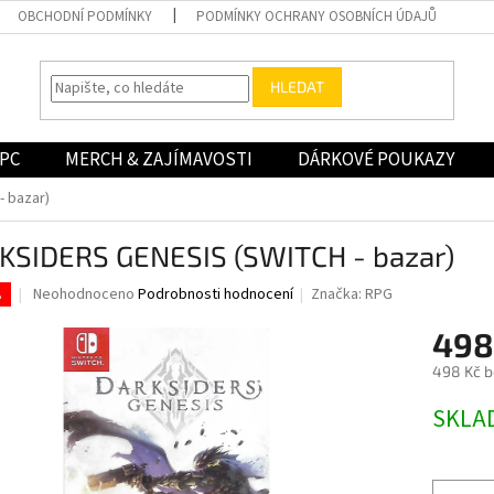
OBCHODNÍ PODMÍNKY
PODMÍNKY OCHRANY OSOBNÍCH ÚDAJŮ
HLEDAT
PC
MERCH & ZAJÍMAVOSTI
DÁRKOVÉ POUKAZY
 bazar)
KSIDERS GENESIS (SWITCH - bazar)
Průměrné
Neohodnoceno
Podrobnosti hodnocení
Značka:
RPG
.
hodnocení
produktu
498
je
498 Kč 
0,0
z
Měrná
SKLA
5
cena:
hvězdiček.