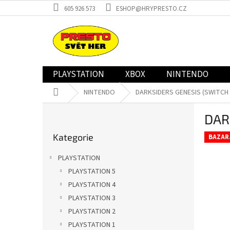
Přejít
605 926 573
ESHOP@HRYPRESTO.CZ
na
obsah
PLAYSTATION
XBOX
NINTENDO
Domů
NINTENDO
DARKSIDERS GENESIS (SWITCH -
P
DAR
o
Přeskočit
s
Kategorie
kategorie
BAZAR
t
r
PLAYSTATION
a
PLAYSTATION 5
n
PLAYSTATION 4
n
í
PLAYSTATION 3
p
PLAYSTATION 2
a
PLAYSTATION 1