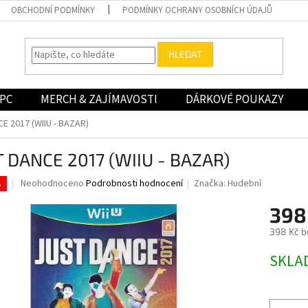
OBCHODNÍ PODMÍNKY
PODMÍNKY OCHRANY OSOBNÍCH ÚDAJŮ
HLEDAT
PC
MERCH & ZAJÍMAVOSTI
DÁRKOVÉ POUKAZY
E 2017 (WIIU - BAZAR)
T DANCE 2017 (WIIU - BAZAR)
Průměrné
Neohodnoceno
Podrobnosti hodnocení
Značka:
Hudební
.
hodnocení
produktu
398
je
398 Kč b
0,0
z
Měrná
SKLA
5
cena:
hvězdiček.