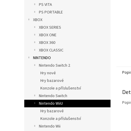
n
PS VITA
e
PS PORTABLE
l
XBOX
XBOX SERIES
XBOX ONE
XBOX 360
XBOX CLASSIC
NINTENDO
Nintendo Switch 2
Popi
Hry nové
Hry bazarové
Konzole a příslušenství
Det
Nintendo Switch
Popi
Nintendo WiiU
Hry bazarové
Konzole a příslušenství
Nintendo Wii