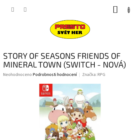
Přejít
NÁKUP
na
obsah
KOŠÍK
STORY OF SEASONS FRIENDS OF
MINERAL TOWN (SWITCH - NOVÁ)
Průměrné
Neohodnoceno
Podrobnosti hodnocení
Značka:
RPG
hodnocení
produktu
je
0,0
z
5
hvězdiček.