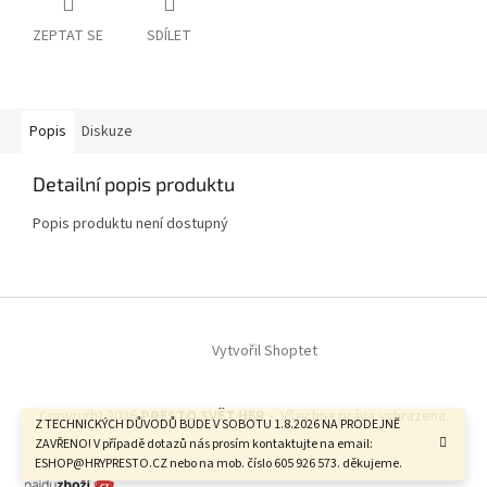
ZEPTAT SE
SDÍLET
Popis
Diskuze
Detailní popis produktu
Popis produktu není dostupný
Z
á
Vytvořil Shoptet
p
a
t
Copyright 2026
PRESTO SVĚT HER -
. Všechna práva vyhrazena.
í
Z TECHNICKÝCH DŮVODŮ BUDE V SOBOTU 1.8.2026 NA PRODEJNĚ
ZAVŘENO! V případě dotazů nás prosím kontaktujte na email:
ESHOP@HRYPRESTO.CZ nebo na mob. číslo 605 926 573. děkujeme.