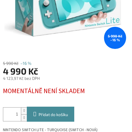
5 990 Kč
–16 %
5 990 Kč
–16 %
4 990 Kč
4 123,97 Kč bez DPH
Měrná
MOMENTÁLNĚ NENÍ SKLADEM
cena:
Přidat do košíku
NINTENDO SWITCH LITE - TURQUOISE (SWITCH - NOVÁ)