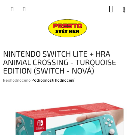
Přejít
NÁKUP
na
obsah
KOŠÍK
NINTENDO SWITCH LITE + HRA
ANIMAL CROSSING - TURQUOISE
EDITION (SWITCH - NOVÁ)
Průměrné
Neohodnoceno
Podrobnosti hodnocení
hodnocení
produktu
je
0,0
z
5
hvězdiček.