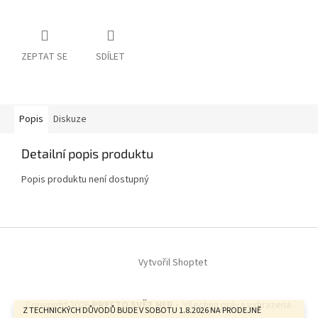
ZEPTAT SE
SDÍLET
Popis
Diskuze
Detailní popis produktu
Popis produktu není dostupný
Z
á
Vytvořil Shoptet
p
a
t
Copyright 2026
PRESTO SVĚT HER -
. Všechna práva vyhrazena.
í
Z TECHNICKÝCH DŮVODŮ BUDE V SOBOTU 1.8.2026 NA PRODEJNĚ