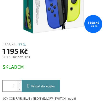
1 898 Kč
–37 %
1 898 Kč
–37 %
1 195 Kč
987,60 Kč bez DPH
Měrná
SKLADEM
cena:
Přidat do košíku
JOY-CON PAIR: BLUE / NEON YELLOW (SWITCH - nová)