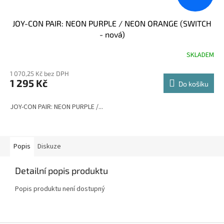
JOY-CON PAIR: NEON PURPLE / NEON ORANGE (SWITCH
- nová)
SKLADEM
Průměrné
hodnocení
1 070,25 Kč bez DPH
produktu
1 295 Kč
je
Do košíku
4,2
z
JOY-CON PAIR: NEON PURPLE /...
5
hvězdiček.
Popis
Diskuze
Detailní popis produktu
Popis produktu není dostupný