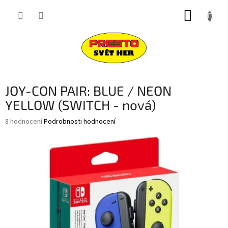
Přejít
NÁKUP
na
obsah
KOŠÍK
JOY-CON PAIR: BLUE / NEON
YELLOW (SWITCH - nová)
Průměrné
8 hodnocení
Podrobnosti hodnocení
hodnocení
produktu
je
3,9
z
5
hvězdiček.