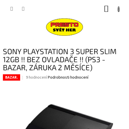
Přejít
NÁKUP
na
obsah
KOŠÍK
SONY PLAYSTATION 3 SUPER SLIM
12GB !! BEZ OVLADAČE !! (PS3 -
BAZAR, ZÁRUKA 2 MĚSÍCE)
Průměrné
9 hodnocení
Podrobnosti hodnocení
BAZAR.
hodnocení
produktu
je
4,7
z
5
hvězdiček.