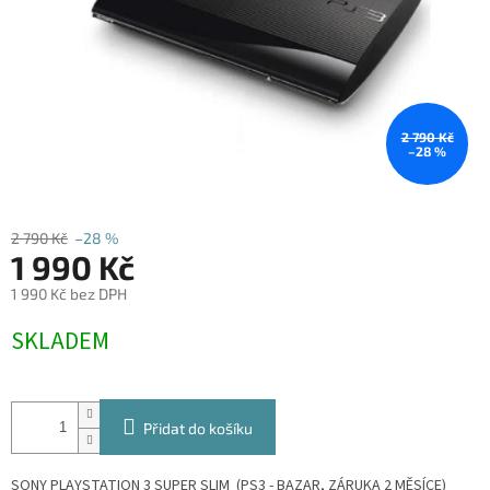
2 790 Kč
–28 %
2 790 Kč
–28 %
1 990 Kč
1 990 Kč bez DPH
Měrná
SKLADEM
cena:
Přidat do košíku
SONY PLAYSTATION 3 SUPER SLIM (PS3 - BAZAR, ZÁRUKA 2 MĚSÍCE)