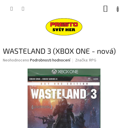
Přejít
NÁKUP
na
obsah
KOŠÍK
WASTELAND 3 (XBOX ONE - nová)
Průměrné
Neohodnoceno
Podrobnosti hodnocení
Značka:
RPG
hodnocení
produktu
je
0,0
z
5
hvězdiček.