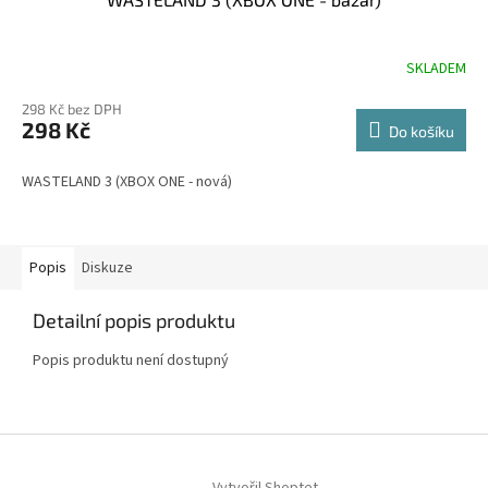
SKLADEM
298 Kč bez DPH
298 Kč
Do košíku
WASTELAND 3 (XBOX ONE - nová)
Popis
Diskuze
Detailní popis produktu
Popis produktu není dostupný
Z
á