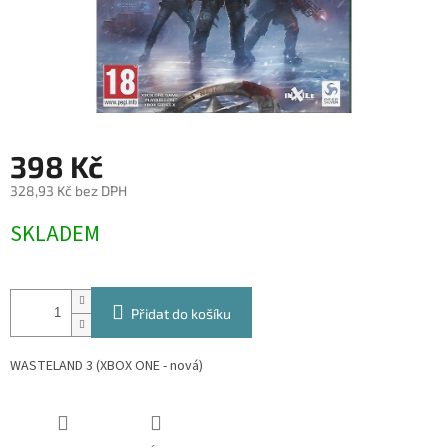
398 Kč
328,93 Kč bez DPH
Měrná
SKLADEM
cena:
Přidat do košíku
WASTELAND 3 (XBOX ONE - nová)