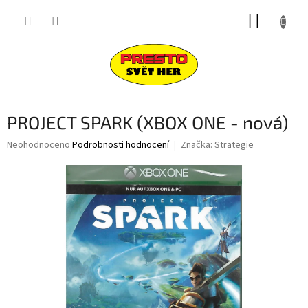
Přejít
NÁKUP
na
obsah
KOŠÍK
PROJECT SPARK (XBOX ONE - nová)
Průměrné
Neohodnoceno
Podrobnosti hodnocení
Značka:
Strategie
hodnocení
produktu
je
0,0
z
5
hvězdiček.