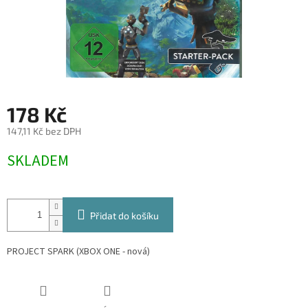
178 Kč
147,11 Kč bez DPH
Měrná
SKLADEM
cena:
Přidat do košíku
PROJECT SPARK (XBOX ONE - nová)