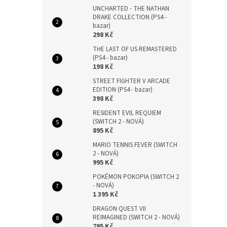
UNCHARTED - THE NATHAN
DRAKE COLLECTION (PS4 -
bazar)
298 Kč
THE LAST OF US REMASTERED
(PS4 - bazar)
198 Kč
STREET FIGHTER V ARCADE
EDITION (PS4 - bazar)
398 Kč
RESIDENT EVIL REQUIEM
(SWITCH 2 - NOVÁ)
895 Kč
MARIO TENNIS FEVER (SWITCH
2 - NOVÁ)
995 Kč
POKÉMON POKOPIA (SWITCH 2
- NOVÁ)
1 395 Kč
DRAGON QUEST VII
REIMAGINED (SWITCH 2 - NOVÁ)
795 Kč