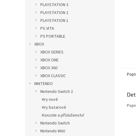
n
PLAYSTATION 3
e
PLAYSTATION 2
l
PLAYSTATION 1
PS VITA
PS PORTABLE
XBOX
XBOX SERIES
XBOX ONE
XBOX 360
Popi
XBOX CLASSIC
NINTENDO
Nintendo Switch 2
Det
Hry nové
Popi
Hry bazarové
Konzole a příslušenství
Nintendo Switch
Nintendo WiiU