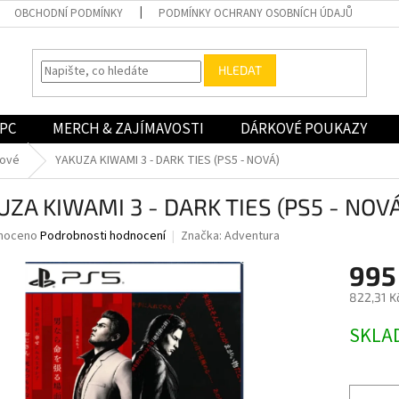
OBCHODNÍ PODMÍNKY
PODMÍNKY OCHRANY OSOBNÍCH ÚDAJŮ
HLEDAT
PC
MERCH & ZAJÍMAVOSTI
DÁRKOVÉ POUKAZY
nové
YAKUZA KIWAMI 3 - DARK TIES (PS5 - NOVÁ)
UZA KIWAMI 3 - DARK TIES (PS5 - NOV
né
noceno
Podrobnosti hodnocení
Značka:
Adventura
ní
995
u
822,31 K
Měrná
SKLA
cena:
ek.