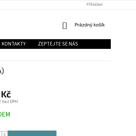
Přihlášení
NÁKUPNÍ
Prázdný košík
KOŠÍK
KONTAKTY
ZEPTEJTE SE NÁS
Á)
 Kč
č bez DPH
DEM