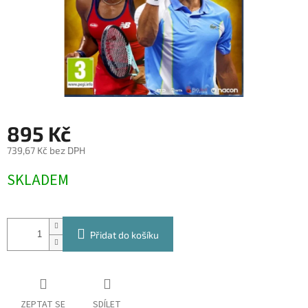
895 Kč
739,67 Kč bez DPH
Měrná
SKLADEM
cena:
Přidat do košíku
ZEPTAT SE
SDÍLET