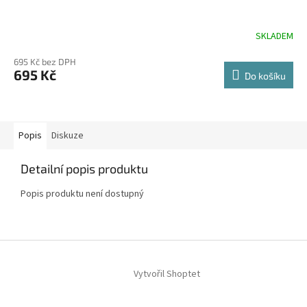
SKLADEM
695 Kč bez DPH
695 Kč
Do košíku
Popis
Diskuze
Detailní popis produktu
Popis produktu není dostupný
Z
á
Vytvořil Shoptet
p
a