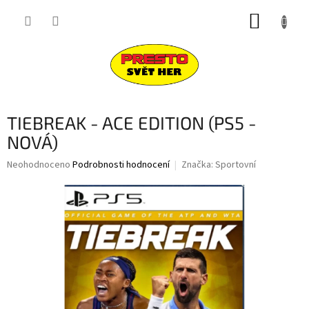
Přejít
NÁKUP
na
obsah
KOŠÍK
TIEBREAK - ACE EDITION (PS5 -
NOVÁ)
Průměrné
Neohodnoceno
Podrobnosti hodnocení
Značka:
Sportovní
hodnocení
produktu
je
0,0
z
5
hvězdiček.