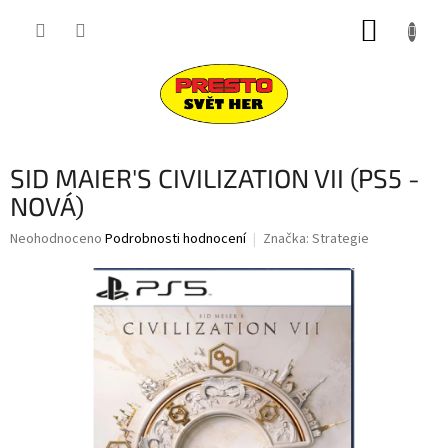
Přejít
NÁKUP
na
obsah
KOŠÍK
SID MAIER'S CIVILIZATION VII (PS5 -
NOVÁ)
Průměrné
Neohodnoceno
Podrobnosti hodnocení
Značka:
Strategie
hodnocení
produktu
je
0,0
z
5
hvězdiček.