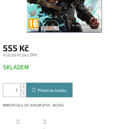
555 Kč
458,68 Kč bez DPH
Měrná
SKLADEM
cena:
Přidat do košíku
IMMORTALS OF AVEUM (PS5 - NOVÁ)