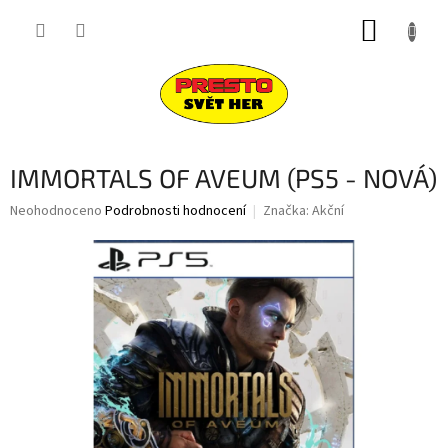
Přejít
NÁKUP
na
obsah
KOŠÍK
IMMORTALS OF AVEUM (PS5 - NOVÁ)
Průměrné
Neohodnoceno
Podrobnosti hodnocení
Značka:
Akční
hodnocení
produktu
je
0,0
z
5
hvězdiček.