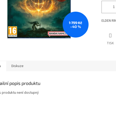
ELDEN RI
1 799 Kč
–40 %
TISK
s
Diskuze
ailní popis produktu
s produktu není dostupný