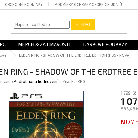
OBCHODNÍ PODMÍNKY
PODMÍNKY OCHRANY OSOBNÍCH ÚDAJŮ
HLEDAT
PC
MERCH & ZAJÍMAVOSTI
DÁRKOVÉ POUKAZY
nové
ELDEN RING - SHADOW OF THE ERDTREE EDITION (PS5 - NOVÁ)
EN RING - SHADOW OF THE ERDTREE ED
né
noceno
Podrobnosti hodnocení
Značka:
RPG
ní
u
1 799 Kč
1 07
888,43 K
Měrná
MOME
ek.
cena: