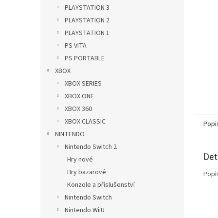
n
PLAYSTATION 3
e
PLAYSTATION 2
l
PLAYSTATION 1
PS VITA
PS PORTABLE
XBOX
XBOX SERIES
XBOX ONE
XBOX 360
XBOX CLASSIC
Popi
NINTENDO
Nintendo Switch 2
Det
Hry nové
Hry bazarové
Popi
Konzole a příslušenství
Nintendo Switch
Nintendo WiiU