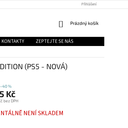
Přihlášení
NÁKUPNÍ
Prázdný košík
KOŠÍK
KONTAKTY
ZEPTEJTE SE NÁS
ITION (PS5 - NOVÁ)
–40 %
5 Kč
č bez DPH
NTÁLNĚ NENÍ SKLADEM