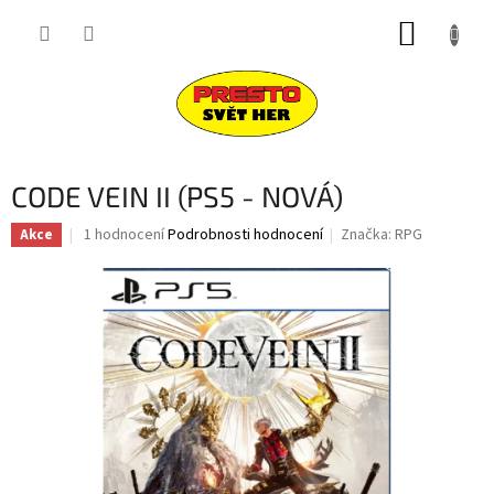
Přejít
NÁKUP
na
obsah
KOŠÍK
CODE VEIN II (PS5 - NOVÁ)
Průměrné
1 hodnocení
Podrobnosti hodnocení
Značka:
RPG
Akce
hodnocení
produktu
je
5,0
z
5
hvězdiček.