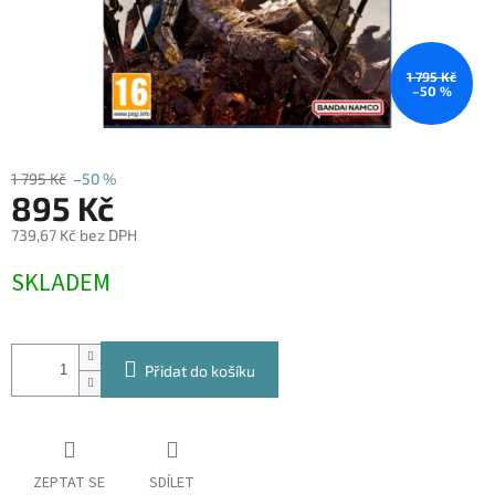
1 795 Kč
–50 %
1 795 Kč
–50 %
895 Kč
739,67 Kč bez DPH
Měrná
SKLADEM
cena:
Přidat do košíku
ZEPTAT SE
SDÍLET