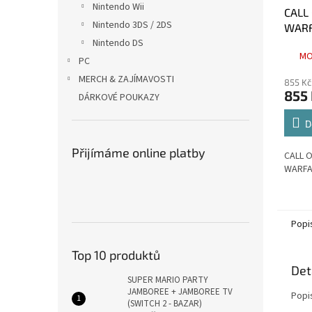
Nintendo Wii
CALL
Nintendo 3DS / 2DS
WARFA
Nintendo DS
BAZA
MO
PC
MERCH & ZAJÍMAVOSTI
855 Kč
855
DÁRKOVÉ POUKAZY
D
Přijímáme online platby
CALL 
WARFAR
Popi
Top 10 produktů
Det
SUPER MARIO PARTY
JAMBOREE + JAMBOREE TV
Popi
(SWITCH 2 - BAZAR)