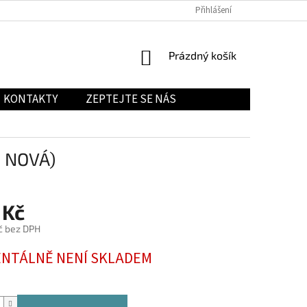
Přihlášení
NÁKUPNÍ
Prázdný košík
KOŠÍK
KONTAKTY
ZEPTEJTE SE NÁS
- NOVÁ)
 Kč
č bez DPH
NTÁLNĚ NENÍ SKLADEM