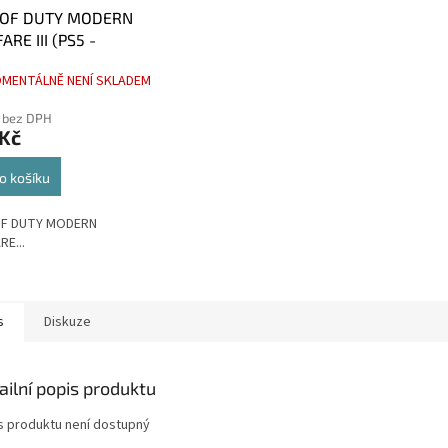
 OF DUTY MODERN
RE III (PS5 -
R)
MENTÁLNĚ NENÍ SKLADEM
 bez DPH
 Kč
o košíku
OF DUTY MODERN
E...
s
Diskuze
ailní popis produktu
s produktu není dostupný