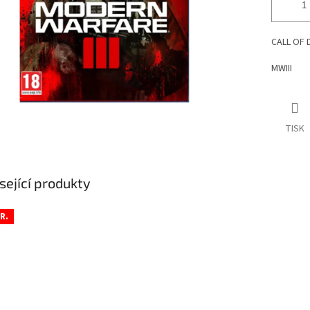
CALL OF 
MWIII
TISK
sející produkty
R.