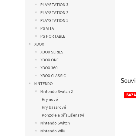
n
PLAYSTATION 3
e
PLAYSTATION 2
l
PLAYSTATION 1
PS VITA
PS PORTABLE
XBOX
XBOX SERIES
XBOX ONE
XBOX 360
XBOX CLASSIC
Souvi
NINTENDO
Nintendo Switch 2
BAZA
Hry nové
Hry bazarové
Konzole a příslušenství
Nintendo Switch
Nintendo WiiU