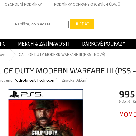
OBCHODNÍ PODMÍNKY
PODMÍNKY OCHRANY OSOBNÍCH ÚDAJŮ
HLEDAT
PC
MERCH & ZAJÍMAVOSTI
DÁRKOVÉ POUKAZY
nové
CALL OF DUTY MODERN WARFARE III (PS5 - NOVÁ)
L OF DUTY MODERN WARFARE III (PS5 
né
noceno
Podrobnosti hodnocení
Značka:
Akční
ní
995
u
822,31 K
Měrná
MOME
cena:
ek.