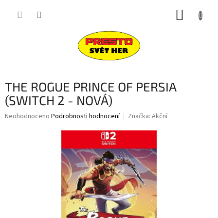
Přejít
NÁKUP
na
obsah
KOŠÍK
THE ROGUE PRINCE OF PERSIA
(SWITCH 2 - NOVÁ)
Průměrné
Neohodnoceno
Podrobnosti hodnocení
Značka:
Akční
hodnocení
produktu
je
0,0
z
5
hvězdiček.