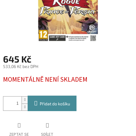
645 Kč
533,06 Kč bez DPH
Měrná
MOMENTÁLNĚ NENÍ SKLADEM
cena:
Přidat do košíku
ZEPTAT SE
SDÍLET