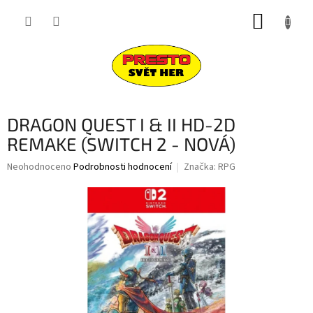
Přejít
NÁKUP
na
obsah
KOŠÍK
DRAGON QUEST I & II HD-2D
REMAKE (SWITCH 2 - NOVÁ)
Průměrné
Neohodnoceno
Podrobnosti hodnocení
Značka:
RPG
hodnocení
produktu
je
0,0
z
5
hvězdiček.