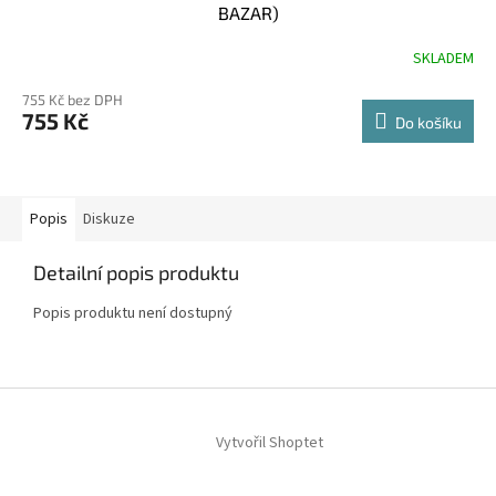
BAZAR)
SKLADEM
755 Kč bez DPH
755 Kč
Do košíku
Popis
Diskuze
Detailní popis produktu
Popis produktu není dostupný
Z
á
Vytvořil Shoptet
p
a