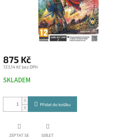
875 Kč
723,14 Kč bez DPH
Měrná
SKLADEM
cena:
Přidat do košíku
ZEPTAT SE
SDÍLET