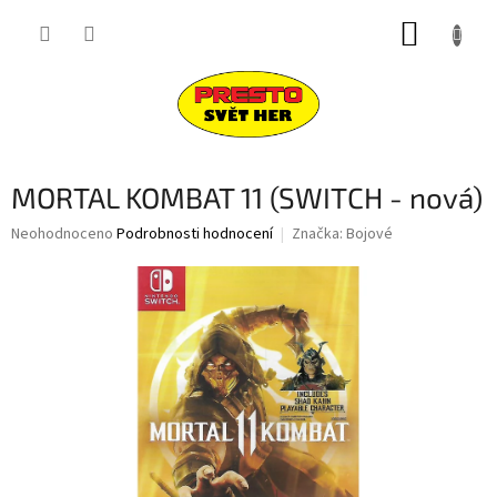
Přejít
NÁKUP
na
obsah
KOŠÍK
MORTAL KOMBAT 11 (SWITCH - nová)
Průměrné
Neohodnoceno
Podrobnosti hodnocení
Značka:
Bojové
hodnocení
produktu
je
0,0
z
5
hvězdiček.