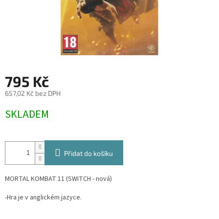
795 Kč
657,02 Kč bez DPH
Měrná
SKLADEM
cena:
Přidat do košíku
MORTAL KOMBAT 11 (SWITCH - nová)
-Hra je v anglickém jazyce.