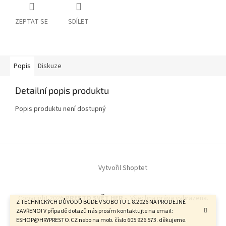
ZEPTAT SE
SDÍLET
Popis
Diskuze
Detailní popis produktu
Popis produktu není dostupný
Z
á
Vytvořil Shoptet
p
a
t
Copyright 2026
PRESTO SVĚT HER -
. Všechna práva vyhrazena.
í
Z TECHNICKÝCH DŮVODŮ BUDE V SOBOTU 1.8.2026 NA PRODEJNĚ
ZAVŘENO! V případě dotazů nás prosím kontaktujte na email:
ESHOP@HRYPRESTO.CZ nebo na mob. číslo 605 926 573. děkujeme.