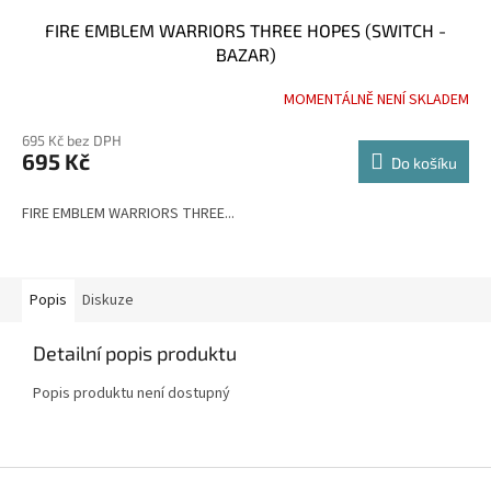
FIRE EMBLEM WARRIORS THREE HOPES (SWITCH -
BAZAR)
MOMENTÁLNĚ NENÍ SKLADEM
695 Kč bez DPH
695 Kč
Do košíku
FIRE EMBLEM WARRIORS THREE...
Popis
Diskuze
Detailní popis produktu
Popis produktu není dostupný
Z