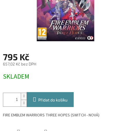
795 Kč
657,02 Kč bez DPH
Měrná
SKLADEM
cena:
Přidat do košíku
FIRE EMBLEM WARRIORS THREE HOPES (SWITCH - NOVÁ)