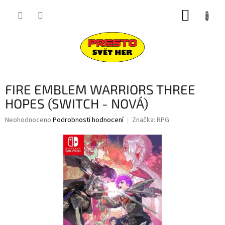
Přejít
NÁKUP
na
obsah
KOŠÍK
FIRE EMBLEM WARRIORS THREE
HOPES (SWITCH - NOVÁ)
Průměrné
Neohodnoceno
Podrobnosti hodnocení
Značka:
RPG
hodnocení
produktu
je
0,0
z
5
hvězdiček.