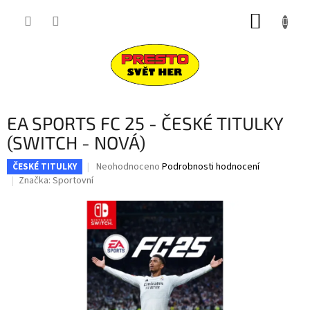
Přejít
NÁKUP
na
obsah
KOŠÍK
EA SPORTS FC 25 - ČESKÉ TITULKY
(SWITCH - NOVÁ)
Průměrné
Neohodnoceno
Podrobnosti hodnocení
ČESKÉ TITULKY
hodnocení
Značka:
Sportovní
produktu
je
0,0
z
5
hvězdiček.