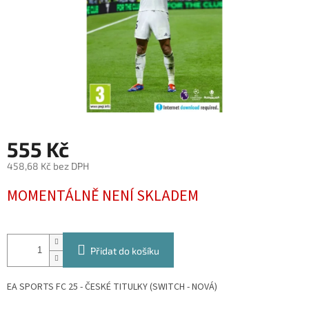
555 Kč
458,68 Kč bez DPH
Měrná
MOMENTÁLNĚ NENÍ SKLADEM
cena:
Přidat do košíku
EA SPORTS FC 25 - ČESKÉ TITULKY (SWITCH - NOVÁ)