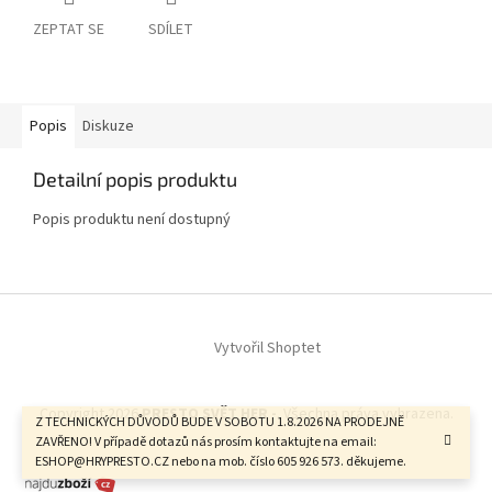
ZEPTAT SE
SDÍLET
Popis
Diskuze
Detailní popis produktu
Popis produktu není dostupný
Z
á
Vytvořil Shoptet
p
a
t
Copyright 2026
PRESTO SVĚT HER -
. Všechna práva vyhrazena.
í
Z TECHNICKÝCH DŮVODŮ BUDE V SOBOTU 1.8.2026 NA PRODEJNĚ
ZAVŘENO! V případě dotazů nás prosím kontaktujte na email:
ESHOP@HRYPRESTO.CZ nebo na mob. číslo 605 926 573. děkujeme.