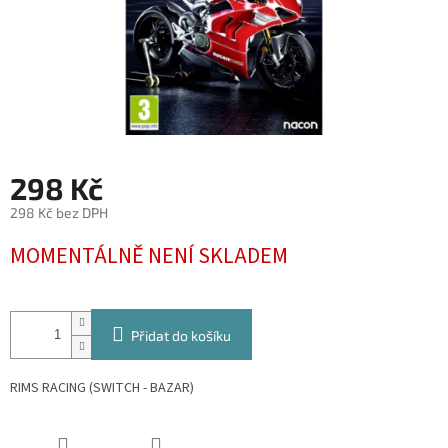
298 Kč
298 Kč bez DPH
Měrná
MOMENTÁLNĚ NENÍ SKLADEM
cena:
Přidat do košíku
RIMS RACING (SWITCH - BAZAR)