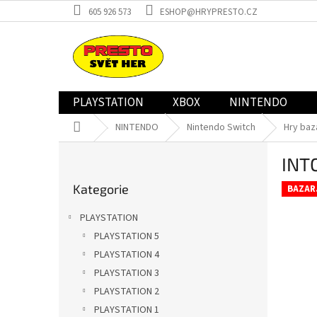
Přejít
605 926 573
ESHOP@HRYPRESTO.CZ
na
obsah
PLAYSTATION
XBOX
NINTENDO
Domů
NINTENDO
Nintendo Switch
Hry baz
P
INT
o
Přeskočit
s
Kategorie
kategorie
BAZAR
t
r
PLAYSTATION
a
PLAYSTATION 5
n
PLAYSTATION 4
n
í
PLAYSTATION 3
p
PLAYSTATION 2
a
PLAYSTATION 1