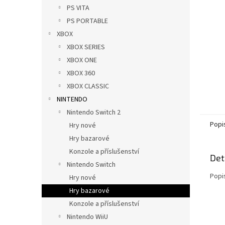
n
PS VITA
e
PS PORTABLE
l
XBOX
XBOX SERIES
XBOX ONE
XBOX 360
XBOX CLASSIC
NINTENDO
Nintendo Switch 2
Popi
Hry nové
Hry bazarové
Konzole a příslušenství
Det
Nintendo Switch
Popi
Hry nové
Hry bazarové
Konzole a příslušenství
Nintendo WiiU