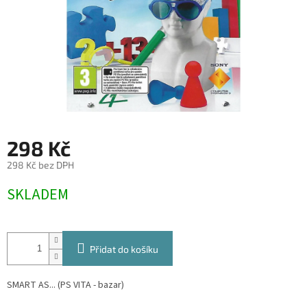
298 Kč
298 Kč bez DPH
Měrná
SKLADEM
cena:
Přidat do košíku
SMART AS... (PS VITA - bazar)