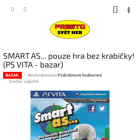
Přejít
NÁKUP
na
obsah
KOŠÍK
SMART AS... pouze hra bez krabičky!
(PS VITA - bazar)
Průměrné
Neohodnoceno
Podrobnosti hodnocení
BAZAR.
hodnocení
Značka:
Logické
produktu
je
0,0
z
5
hvězdiček.