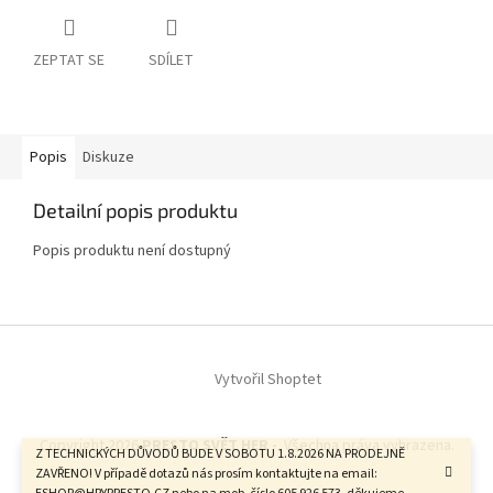
ZEPTAT SE
SDÍLET
Popis
Diskuze
Detailní popis produktu
Popis produktu není dostupný
Z
á
Vytvořil Shoptet
p
a
t
Copyright 2026
PRESTO SVĚT HER -
. Všechna práva vyhrazena.
í
Z TECHNICKÝCH DŮVODŮ BUDE V SOBOTU 1.8.2026 NA PRODEJNĚ
ZAVŘENO! V případě dotazů nás prosím kontaktujte na email: