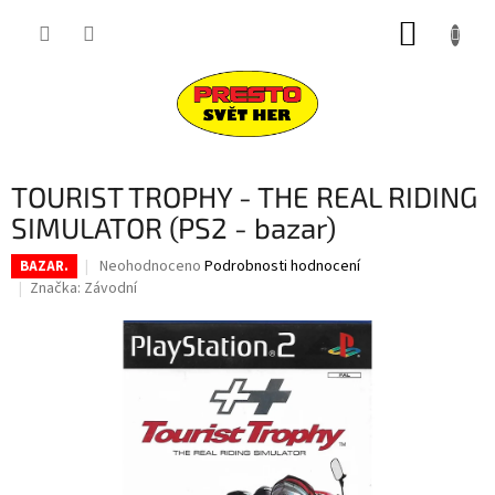
Přejít
NÁKUP
na
obsah
KOŠÍK
TOURIST TROPHY - THE REAL RIDING
SIMULATOR (PS2 - bazar)
Průměrné
Neohodnoceno
Podrobnosti hodnocení
BAZAR.
hodnocení
Značka:
Závodní
produktu
je
0,0
z
5
hvězdiček.