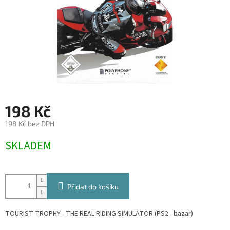
198 Kč
198 Kč bez DPH
Měrná
SKLADEM
cena:
Přidat do košíku
TOURIST TROPHY - THE REAL RIDING SIMULATOR (PS2 - bazar)