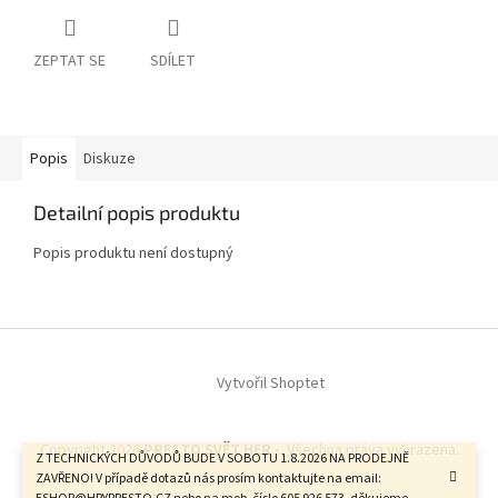
ZEPTAT SE
SDÍLET
Popis
Diskuze
Detailní popis produktu
Popis produktu není dostupný
Z
á
Vytvořil Shoptet
p
a
t
Copyright 2026
PRESTO SVĚT HER -
. Všechna práva vyhrazena.
í
Z TECHNICKÝCH DŮVODŮ BUDE V SOBOTU 1.8.2026 NA PRODEJNĚ
ZAVŘENO! V případě dotazů nás prosím kontaktujte na email: