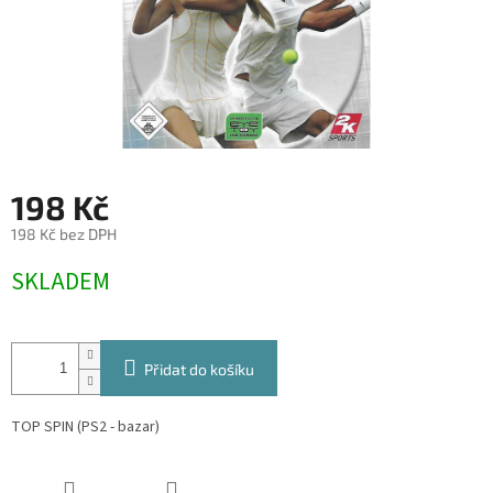
198 Kč
198 Kč bez DPH
Měrná
SKLADEM
cena:
Přidat do košíku
TOP SPIN (PS2 - bazar)