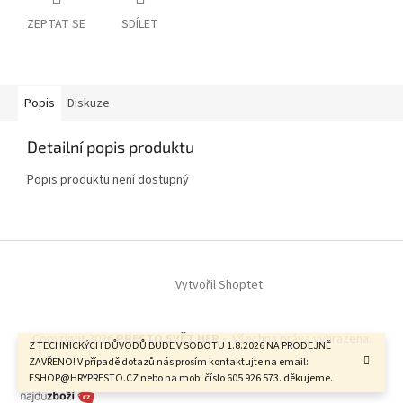
ZEPTAT SE
SDÍLET
Popis
Diskuze
Detailní popis produktu
Popis produktu není dostupný
Z
á
Vytvořil Shoptet
p
a
t
Copyright 2026
PRESTO SVĚT HER -
. Všechna práva vyhrazena.
í
Z TECHNICKÝCH DŮVODŮ BUDE V SOBOTU 1.8.2026 NA PRODEJNĚ
ZAVŘENO! V případě dotazů nás prosím kontaktujte na email:
ESHOP@HRYPRESTO.CZ nebo na mob. číslo 605 926 573. děkujeme.