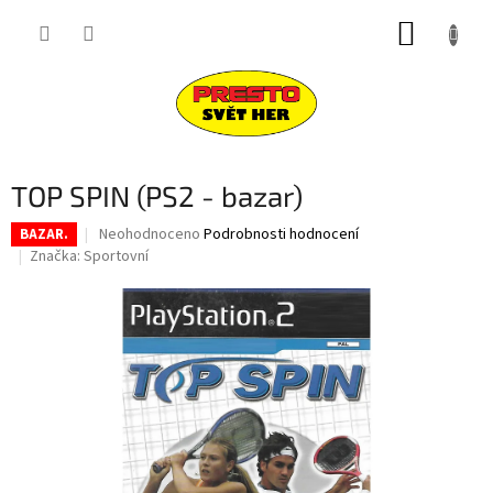
Přejít
NÁKUP
na
obsah
KOŠÍK
TOP SPIN (PS2 - bazar)
Průměrné
Neohodnoceno
Podrobnosti hodnocení
BAZAR.
hodnocení
Značka:
Sportovní
produktu
je
0,0
z
5
hvězdiček.