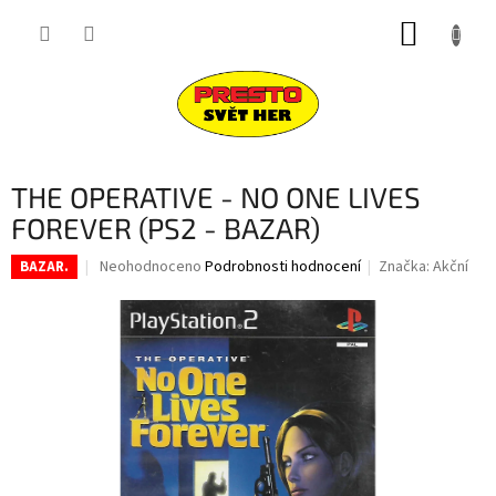
Přejít
NÁKUP
na
obsah
KOŠÍK
THE OPERATIVE - NO ONE LIVES
FOREVER (PS2 - BAZAR)
Průměrné
Neohodnoceno
Podrobnosti hodnocení
Značka:
Akční
BAZAR.
hodnocení
produktu
je
0,0
z
5
hvězdiček.