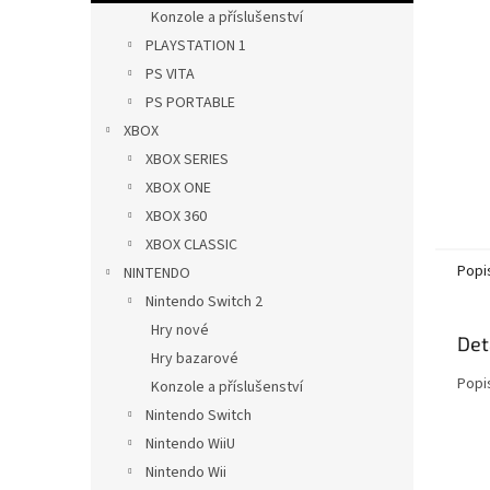
n
Konzole a příslušenství
e
PLAYSTATION 1
l
PS VITA
PS PORTABLE
XBOX
XBOX SERIES
XBOX ONE
XBOX 360
XBOX CLASSIC
Popi
NINTENDO
Nintendo Switch 2
Hry nové
Det
Hry bazarové
Popi
Konzole a příslušenství
Nintendo Switch
Nintendo WiiU
Nintendo Wii