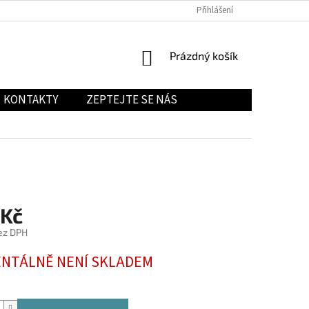
Přihlášení
NÁKUPNÍ
Prázdný košík
KOŠÍK
KONTAKTY
ZEPTEJTE SE NÁS
 Kč
ez DPH
NTÁLNĚ NENÍ SKLADEM