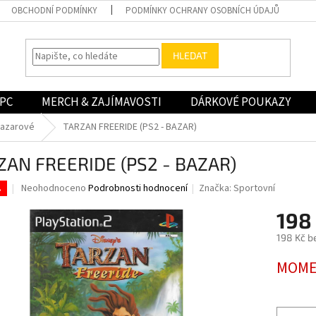
OBCHODNÍ PODMÍNKY
PODMÍNKY OCHRANY OSOBNÍCH ÚDAJŮ
HLEDAT
PC
MERCH & ZAJÍMAVOSTI
DÁRKOVÉ POUKAZY
bazarové
TARZAN FREERIDE (PS2 - BAZAR)
ZAN FREERIDE (PS2 - BAZAR)
Průměrné
Neohodnoceno
Podrobnosti hodnocení
Značka:
Sportovní
.
hodnocení
produktu
198
je
198 Kč b
0,0
z
Měrná
MOME
5
cena:
hvězdiček.