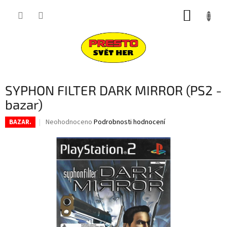
Přejít
NÁKUP
na
obsah
KOŠÍK
SYPHON FILTER DARK MIRROR (PS2 -
bazar)
Průměrné
Neohodnoceno
Podrobnosti hodnocení
BAZAR.
hodnocení
produktu
je
0,0
z
5
hvězdiček.