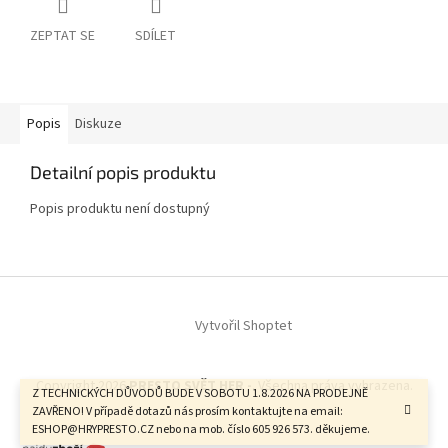
ZEPTAT SE
SDÍLET
Popis
Diskuze
Detailní popis produktu
Popis produktu není dostupný
Z
á
Vytvořil Shoptet
p
a
t
Copyright 2026
PRESTO SVĚT HER -
. Všechna práva vyhrazena.
í
Z TECHNICKÝCH DŮVODŮ BUDE V SOBOTU 1.8.2026 NA PRODEJNĚ
ZAVŘENO! V případě dotazů nás prosím kontaktujte na email:
ESHOP@HRYPRESTO.CZ nebo na mob. číslo 605 926 573. děkujeme.