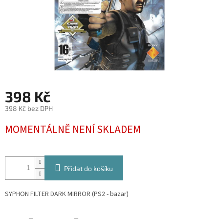
398 Kč
398 Kč bez DPH
Měrná
MOMENTÁLNĚ NENÍ SKLADEM
cena:
Přidat do košíku
SYPHON FILTER DARK MIRROR (PS2 - bazar)