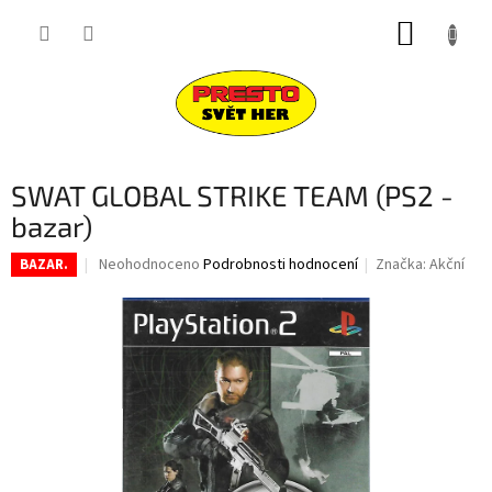
Přejít
NÁKUP
na
obsah
KOŠÍK
SWAT GLOBAL STRIKE TEAM (PS2 -
bazar)
Průměrné
Neohodnoceno
Podrobnosti hodnocení
Značka:
Akční
BAZAR.
hodnocení
produktu
je
0,0
z
5
hvězdiček.