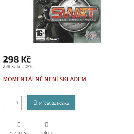
298 Kč
298 Kč bez DPH
Měrná
MOMENTÁLNĚ NENÍ SKLADEM
cena:
Přidat do košíku
ZEPTAT SE
SDÍLET