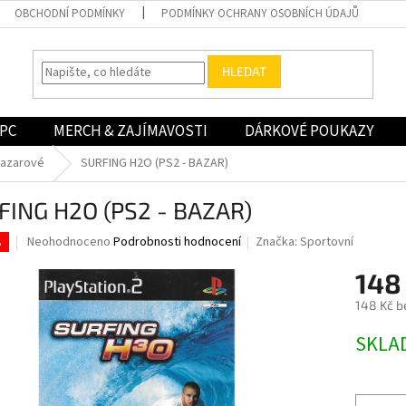
OBCHODNÍ PODMÍNKY
PODMÍNKY OCHRANY OSOBNÍCH ÚDAJŮ
HLEDAT
PC
MERCH & ZAJÍMAVOSTI
DÁRKOVÉ POUKAZY
bazarové
SURFING H2O (PS2 - BAZAR)
FING H2O (PS2 - BAZAR)
Průměrné
Neohodnoceno
Podrobnosti hodnocení
Značka:
Sportovní
.
hodnocení
produktu
148
je
148 Kč b
0,0
z
Měrná
SKLA
5
cena:
hvězdiček.