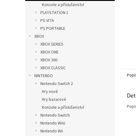
n
Konzole a příslušenství
e
PLAYSTATION 1
l
PS VITA
PS PORTABLE
XBOX
XBOX SERIES
XBOX ONE
XBOX 360
XBOX CLASSIC
Popi
NINTENDO
Nintendo Switch 2
Hry nové
Det
Hry bazarové
Popi
Konzole a příslušenství
Nintendo Switch
Nintendo WiiU
Nintendo Wii