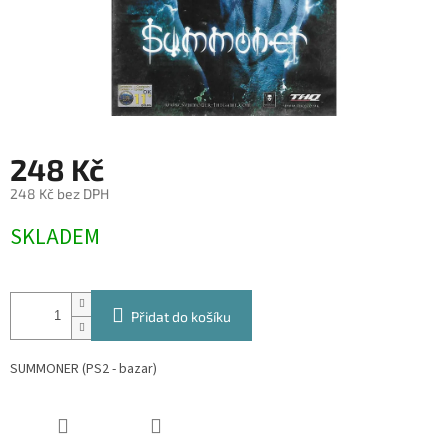
248 Kč
248 Kč bez DPH
Měrná
SKLADEM
cena:
Přidat do košíku
SUMMONER (PS2 - bazar)