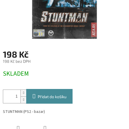
198 Kč
198 Kč bez DPH
Měrná
SKLADEM
cena:
Přidat do košíku
STUNTMAN (PS2 - bazar)