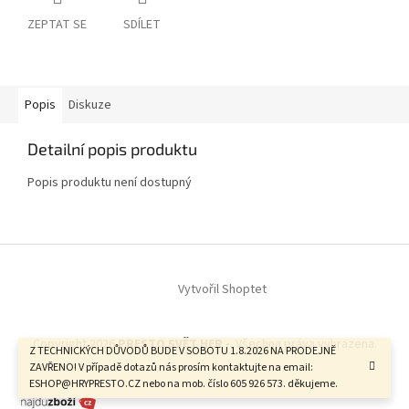
ZEPTAT SE
SDÍLET
Popis
Diskuze
Detailní popis produktu
Popis produktu není dostupný
Z
á
Vytvořil Shoptet
p
a
t
Copyright 2026
PRESTO SVĚT HER -
. Všechna práva vyhrazena.
í
Z TECHNICKÝCH DŮVODŮ BUDE V SOBOTU 1.8.2026 NA PRODEJNĚ
ZAVŘENO! V případě dotazů nás prosím kontaktujte na email:
ESHOP@HRYPRESTO.CZ nebo na mob. číslo 605 926 573. děkujeme.