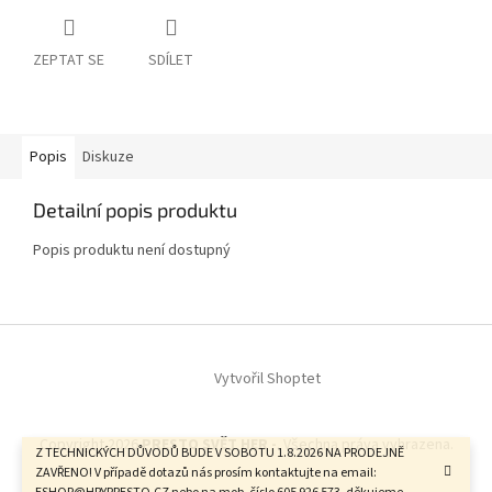
ZEPTAT SE
SDÍLET
Popis
Diskuze
Detailní popis produktu
Popis produktu není dostupný
Z
á
Vytvořil Shoptet
p
a
t
Copyright 2026
PRESTO SVĚT HER -
. Všechna práva vyhrazena.
í
Z TECHNICKÝCH DŮVODŮ BUDE V SOBOTU 1.8.2026 NA PRODEJNĚ
ZAVŘENO! V případě dotazů nás prosím kontaktujte na email: