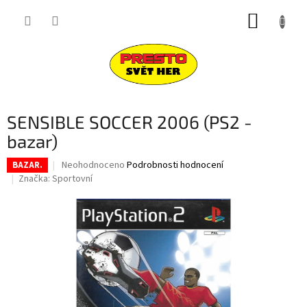
Přejít
NÁKUP
na
obsah
KOŠÍK
SENSIBLE SOCCER 2006 (PS2 -
bazar)
Průměrné
Neohodnoceno
Podrobnosti hodnocení
BAZAR.
hodnocení
Značka:
Sportovní
produktu
je
0,0
z
5
hvězdiček.