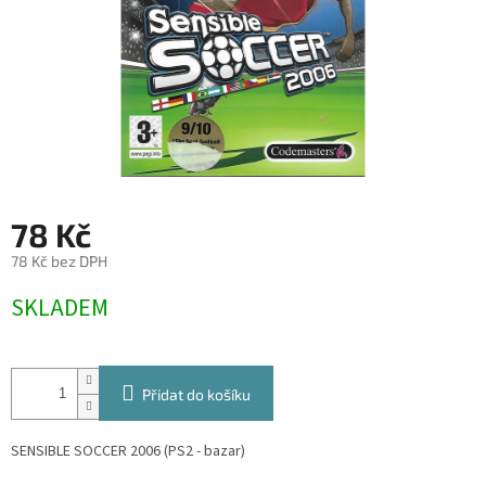
78 Kč
78 Kč bez DPH
Měrná
SKLADEM
cena:
Přidat do košíku
SENSIBLE SOCCER 2006 (PS2 - bazar)