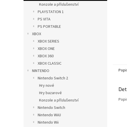
n
Konzole a příslušenství
e
PLAYSTATION 1
l
PS VITA
PS PORTABLE
XBOX
XBOX SERIES
XBOX ONE
XBOX 360
XBOX CLASSIC
Popi
NINTENDO
Nintendo Switch 2
Hry nové
Det
Hry bazarové
Popi
Konzole a příslušenství
Nintendo Switch
Nintendo WiiU
Nintendo Wii