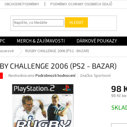
OBCHODNÍ PODMÍNKY
PODMÍNKY OCHRANY OSOBNÍCH ÚDAJŮ
HLEDAT
PC
MERCH & ZAJÍMAVOSTI
DÁRKOVÉ POUKAZY
bazarové
RUGBY CHALLENGE 2006 (PS2 - BAZAR)
BY CHALLENGE 2006 (PS2 - BAZAR)
Průměrné
Neohodnoceno
Podrobnosti hodnocení
Značka:
Sportovní
.
hodnocení
produktu
98 
je
98 Kč be
0,0
z
Měrná
SKLA
5
cena:
hvězdiček.